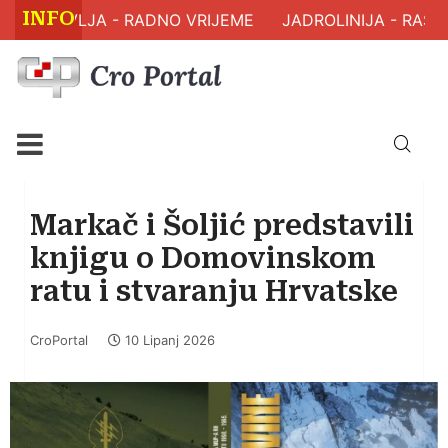
INFO
 ZDRAVLJA - RADNO VRIJEME
JADROLINIJA - RASPO
Markač i Šoljić predstavili
knjigu o Domovinskom
ratu i stvaranju Hrvatske
CroPortal
10 Lipanj 2026