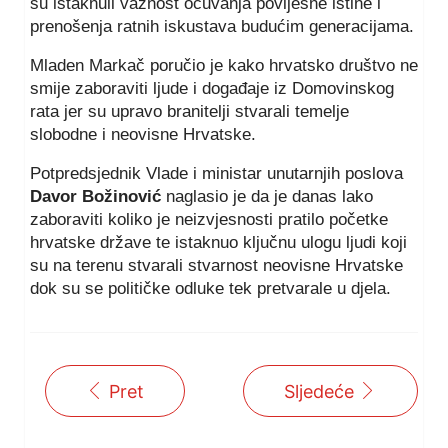
su istaknuli važnost očuvanja povijesne istine i
prenošenja ratnih iskustava budućim generacijama.
Mladen Markač poručio je kako hrvatsko društvo ne
smije zaboraviti ljude i događaje iz Domovinskog
rata jer su upravo branitelji stvarali temelje
slobodne i neovisne Hrvatske.
Potpredsjednik Vlade i ministar unutarnjih poslova
Davor Božinović
naglasio je da je danas lako
zaboraviti koliko je neizvjesnosti pratilo početke
hrvatske države te istaknuo ključnu ulogu ljudi koji
su na terenu stvarali stvarnost neovisne Hrvatske
dok su se političke odluke tek pretvarale u djela.
Pret
Sljedeće