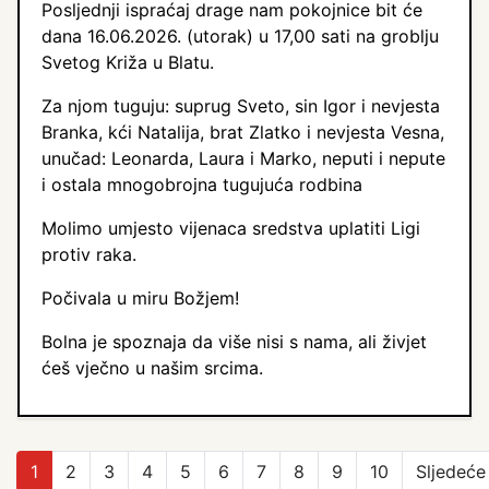
Posljednji ispraćaj drage nam pokojnice bit će
dana 16.06.2026. (utorak) u 17,00 sati na groblju
Svetog Križa u Blatu.
Za njom tuguju: suprug Sveto, sin Igor i nevjesta
Branka, kći Natalija, brat Zlatko i nevjesta Vesna,
unučad: Leonarda, Laura i Marko, neputi i nepute
i ostala mnogobrojna tugujuća rodbina
Molimo umjesto vijenaca sredstva uplatiti Ligi
protiv raka.
Počivala u miru Božjem!
Bolna je spoznaja da više nisi s nama, ali živjet
ćeš vječno u našim srcima.
1
2
3
4
5
6
7
8
9
10
Sljedeće