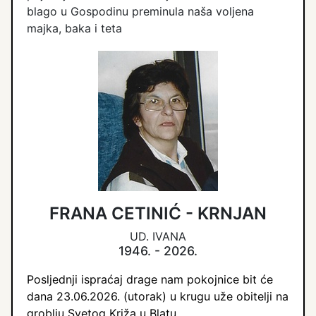
blago u Gospodinu preminula naša voljena
majka, baka i teta
FRANA CETINIĆ - KRNJAN
UD. IVANA
1946. - 2026.
Posljednji ispraćaj drage nam pokojnice bit će
dana 23.06.2026. (utorak) u krugu uže obitelji na
groblju Svetog Križa u Blatu.