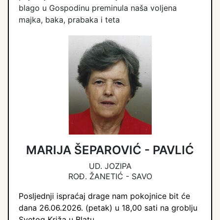
blago u Gospodinu preminula naša voljena
majka, baka, prabaka i teta
MARIJA ŠEPAROVIĆ - PAVLIĆ
UD. JOZIPA
ROĐ. ŽANETIĆ - SAVO
Posljednji ispraćaj drage nam pokojnice bit će
dana 26.06.2026. (petak) u 18,00 sati na groblju
Svetog Križa u Blatu.