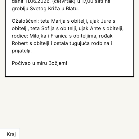
dana 11.06.2026. (četvrtak) u 17,00 sati na
groblju Svetog Križa u Blatu.
Ožalošćeni: teta Marija s obitelji, ujak Jure s
obitelji, teta Sofija s obitelji, ujak Ante s obitelji,
rodice: Milojka i Franica s obiteljima, rođak
Robert s obitelji i ostala tugujuća rodbina i
prijatelji.
Počivao u miru Božjem!
Kraj