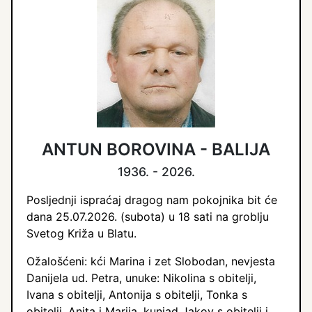
ANTUN BOROVINA - BALIJA
1936. - 2026.
Posljednji ispraćaj dragog nam pokojnika bit će
dana 25.07.2026. (subota) u 18 sati na groblju
Svetog Križa u Blatu.
Ožalošćeni: kći Marina i zet Slobodan, nevjesta
Danijela ud. Petra, unuke: Nikolina s obitelji,
Ivana s obitelji, Antonija s obitelji, Tonka s
obitelji, Anita i Marija, kunjad Jakov s obitelji i