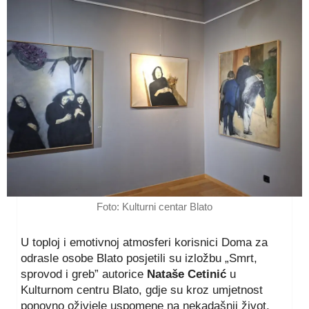
Foto: Kulturni centar Blato
U toploj i emotivnoj atmosferi korisnici Doma za
odrasle osobe Blato posjetili su izložbu „Smrt,
sprovod i greb” autorice
Nataše Cetinić
u
Kulturnom centru Blato, gdje su kroz umjetnost
ponovno oživjele uspomene na nekadašnji život,