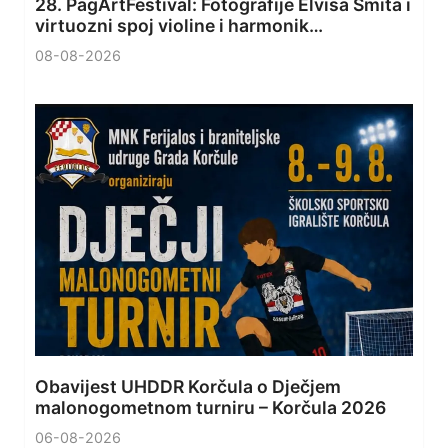
28. PagArtFestival: Fotografije Elvisa Šmita i
virtuozni spoj violine i harmonik…
08-08-2026
Obavijest UHDDR Korčula o Dječjem
malonogometnom turniru – Korčula 2026
06-08-2026