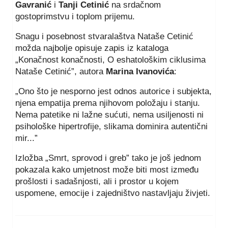
Gavranić
i
Tanji Cetinić
na srdačnom
gostoprimstvu i toplom prijemu.
Snagu i posebnost stvaralaštva Nataše Cetinić
možda najbolje opisuje zapis iz kataloga
„Konačnost konačnosti, O eshatološkim ciklusima
Nataše Cetinić”, autora
Marina Ivanovića
:
„Ono što je nesporno jest odnos autorice i subjekta,
njena empatija prema njihovom položaju i stanju.
Nema patetike ni lažne sućuti, nema usiljenosti ni
psihološke hipertrofije, slikama dominira autentični
mir...”
Izložba „Smrt, sprovod i greb” tako je još jednom
pokazala kako umjetnost može biti most između
prošlosti i sadašnjosti, ali i prostor u kojem
uspomene, emocije i zajedništvo nastavljaju živjeti.