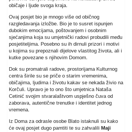
običaje i ljude svoga kraja.
Ovaj posjet bio je mnogo više od običnog
razgledavanja izložbe. Bio je to susret ispunjen
dubokim emocijama, poštovanjem i osobnim
sjećanjima koja su umjetnički radovi probudili među
posjetiteljima. Posebno su ih dirnuli prizori i motivi
u kojima su prepoznali dijelove vlastitog života, ali i
kutke povezane s njihovim Domom.
Dok su promatrali radove, prostorijama Kulturnog
centra širile su se priče o starim vremenima,
običajima, ljudima i životu kakav se nekada živio na
Korčuli. Upravo je to ono što umjetnica Nataša
Cetinić svojim stvaralaštvom uspješno čuva od
zaborava, autentične trenutke i identitet jednog
vremena.
Iz Doma za odrasle osobe Blato istaknuli su kako
će ovaj posjet dugo pamtiti te su zahvalili
Maji