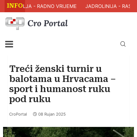
INFO
 ZDRAVLJA - RADNO VRIJEME
JADROLINIJA - RASPO
Treći ženski turnir u
balotama u Hrvacama –
sport i humanost ruku
pod ruku
CroPortal
08 Rujan 2025