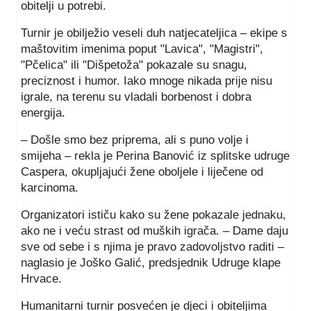
obitelji u potrebi.
Turnir je obilježio veseli duh natjecateljica – ekipe s
maštovitim imenima poput "Lavica", "Magistri",
"Pčelica" ili "Dišpetoža" pokazale su snagu,
preciznost i humor. Iako mnoge nikada prije nisu
igrale, na terenu su vladali borbenost i dobra
energija.
– Došle smo bez priprema, ali s puno volje i
smijeha – rekla je Perina Banović iz splitske udruge
Caspera, okupljajući žene oboljele i liječene od
karcinoma.
Organizatori ističu kako su žene pokazale jednaku,
ako ne i veću strast od muških igrača. – Dame daju
sve od sebe i s njima je pravo zadovoljstvo raditi –
naglasio je Joško Galić, predsjednik Udruge klape
Hrvace.
Humanitarni turnir posvećen je djeci i obiteljima